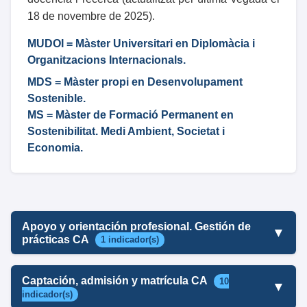
18 de novembre de 2025).
MUDOI
= Màster Universitari en Diplomàcia i
Organitzacions Internacionals.
MDS
= Màster propi en Desenvolupament
Sostenible.
MS
= Màster de Formació Permanent en
Sostenibilitat. Medi Ambient, Societat i
Economia.
Apoyo y orientación profesional. Gestión de
▼
prácticas CA
1 indicador(s)
Captación, admisión y matrícula CA
10
▼
indicador(s)